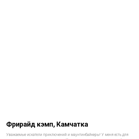
Фрирайд кэмп, Камчатка
Уважаемые искатели приключений и маунтинбайкеры! У меня есть для