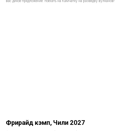
вас дикое предложение: поехать на Камчатку на разведку вулканов!
Фрирайд кэмп, Чили 2027