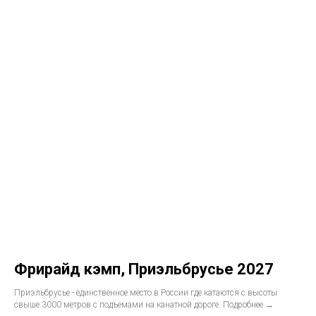
Фрирайд кэмп, Приэльбрусье 2027
Приэльбрусье - единственное место в России где катаются с высоты
свыше 3000 метров с подъемами на канатной дороге. Подробнее →